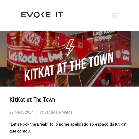
Museums
Brand Activation
×
Corporate
All
KitKat at The Town
22 Maio, 2024
Ativação De Marca
"Let's Rock the Break" foi o nome apelidado ao espaço da Kit Kat
que contou...