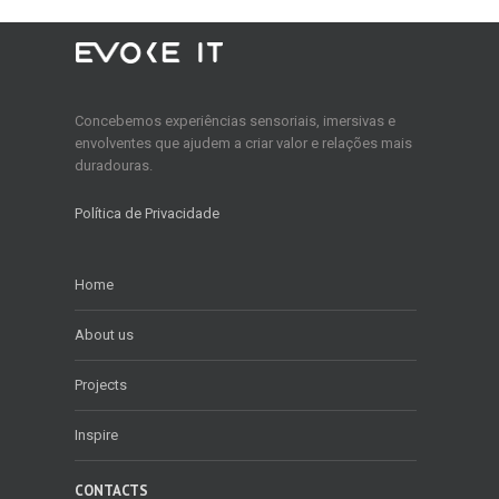
Concebemos experiências sensoriais, imersivas e
envolventes que ajudem a criar valor e relações mais
duradouras.
Política de Privacidade
Home
About us
Projects
Inspire
CONTACTS