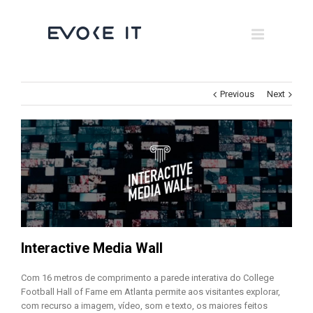
Museums
Brand Activation
×
Corporate
Previous
Next
All
Interactive Media Wall
Com 16 metros de comprimento a parede interativa do College
Football Hall of Fame em Atlanta permite aos visitantes explorar,
com recurso a imagem, vídeo, som e texto, os maiores feitos