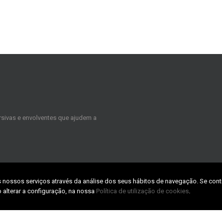
sivas e envolventes que ajudem a
s nossos serviços através da análise dos seus hábitos de navegação. Se cont
CONTACTS
 alterar a configuração, na nossa
Política de utilização de cookies
.
TABpark – Zona Industrial da Taboei
3800-055 Aveiro