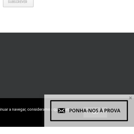
SUBSCREVER
×
inuar a navegar, consideramos que aceita a
OK
ra, Lote 27, Fração H1