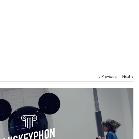
Museums
Brand Activation
Corporate
All
Previous
Next