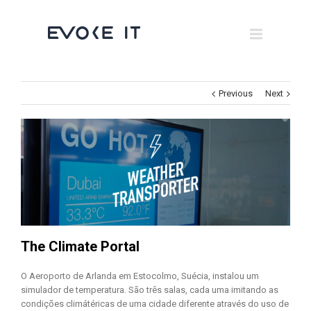
Museums
Brand Activation
×
Corporate
Previous
Next
All
The Climate Portal
O Aeroporto de Arlanda em Estocolmo, Suécia, instalou um
simulador de temperatura. São três salas, cada uma imitando as
condições climátéricas de uma cidade diferente através do uso de