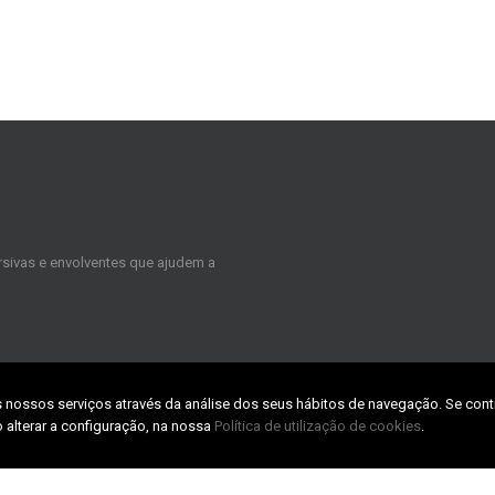
sivas e envolventes que ajudem a
s nossos serviços através da análise dos seus hábitos de navegação. Se cont
CONTACTS
 alterar a configuração, na nossa
Política de utilização de cookies
.
TABpark – Zona Industrial da Taboei
3800-055 Aveiro