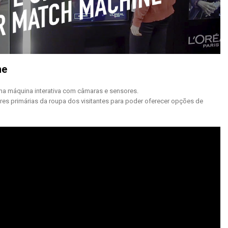
ne
ma máquina interativa com câmaras e sensores.
cores primárias da roupa dos visitantes para poder oferecer opções de