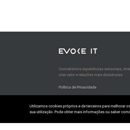
Concebemos experiências sensoriais, imer
criar valor e relações mais duradouras.
Política de Privacidade
Utilizamos cookies próprios e de terceiros para melhorar o
Home
sua utilização. Pode obter mais informações ou saber como
About us