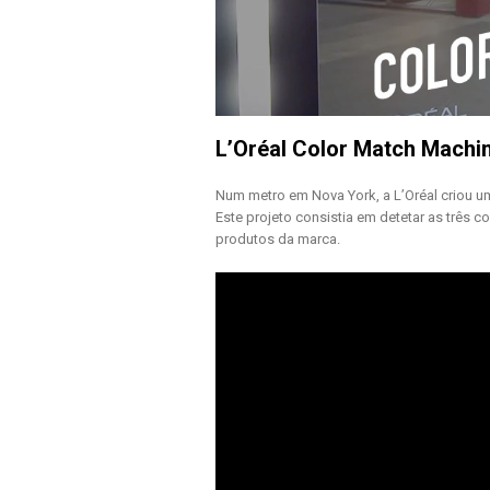
L’Oréal Color Match Machi
Num metro em Nova York, a L’Oréal criou u
Este projeto consistia em detetar as três 
produtos da marca.