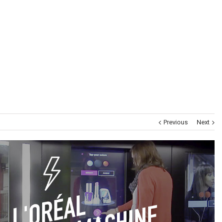
Museums
Brand Activation
Corporate
All
Previous
Next