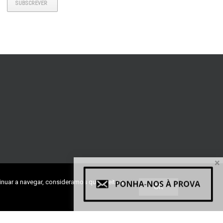
SUBSCREVER
×
inuar a navegar, consideramos que aceita a
OK
ra, Lote 27, Fração H1