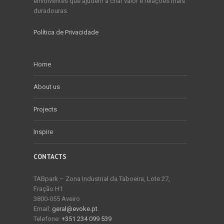
envolventes que ajudem a criar valor e relações mais
duradouras.
Política de Privacidade
Home
About us
Projects
Inspire
CONTACTS
TABpark – Zona Industrial da Taboeira, Lote 27,
Fração H1
3800-055 Aveiro
Email:
geral@evoke.pt
Telefone:
+351 234 099 539