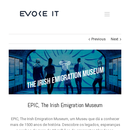
Museums
Brand Activation
×
Corporate
Previous
Next
All
EPIC, The Irish Emigration Museum
EPIC, The Irish Emigration Museum, um Museu que dá a conhecer
mais de 1500 anos de história. Descobre os legados, esperanças