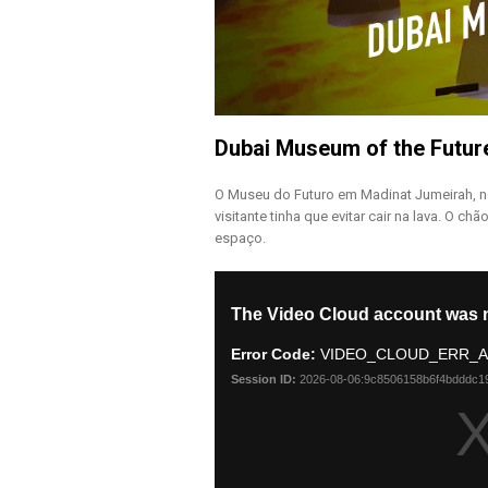
Dubai Museum of the Futur
O Museu do Futuro em Madinat Jumeirah, no
visitante tinha que evitar cair na lava. O 
espaço.