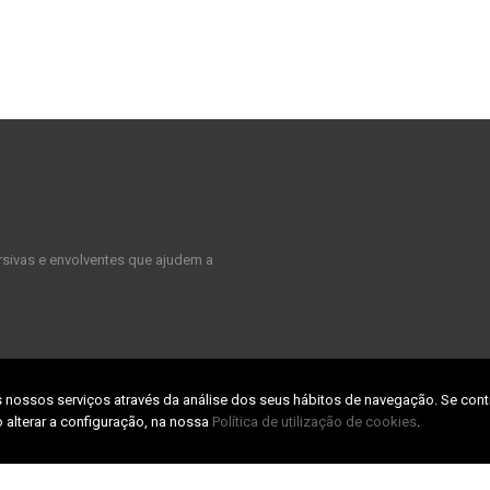
sivas e envolventes que ajudem a
s nossos serviços através da análise dos seus hábitos de navegação. Se cont
CONTACTS
 alterar a configuração, na nossa
Política de utilização de cookies
.
TABpark – Zona Industrial da Taboei
3800-055 Aveiro