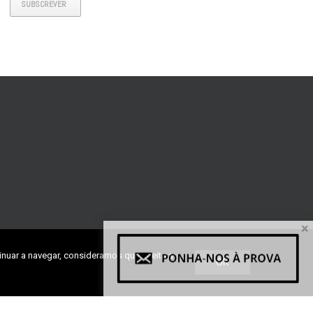
SUBSCREVER
×
inuar a navegar, consideramos que aceita a
OK
ra, Lote 27, Fração H1