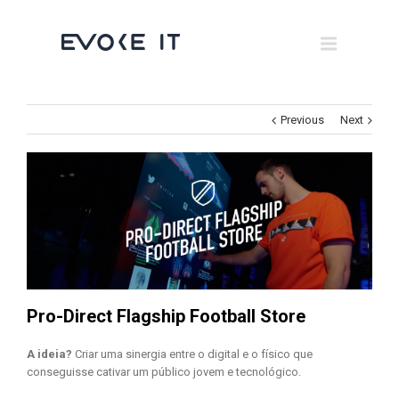
Museums
Brand Activation
×
Corporate
Previous
Next
All
Pro-Direct Flagship Football Store
A ideia?
Criar uma sinergia entre o digital e o físico que
conseguisse cativar um público jovem e tecnológico.