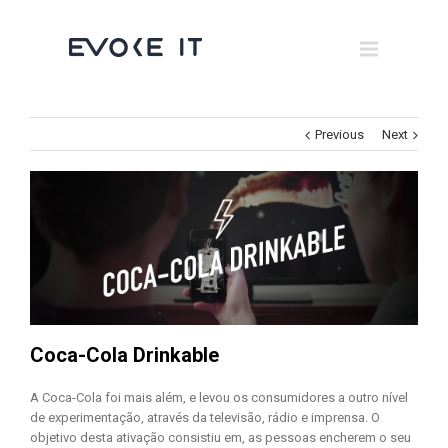
Museums
Brand Activation
×
Corporate
Previous
Next
All
Coca-Cola Drinkable
A Coca-Cola foi mais além, e levou os consumidores a outro nível
de experimentação, através da televisão, rádio e imprensa. O
objetivo desta ativação consistiu em, as pessoas encherem o seu