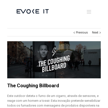
Museums
Brand Activation
×
Corporate
Previous
Next
All
The Coughing Billboard
Este outdoor deteta o fumo de um cigarro, através de sensores, e
reage com um homem a tossir. Esta inovação pretende sensibilizar
todos os fumadores com mensagens de produtos disponíveis na