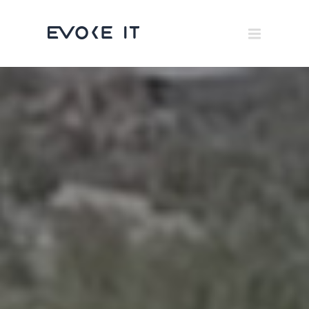
Museums
Brand Activation
×
Corporate
All