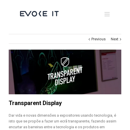
Museums
Brand Activation
×
Corporate
Previous
Next
All
Transparent Display
Dar vida e novas dimensões a expositores usando tecnologia, é
isto que se propõe a fazer um ecrã transparente, fazendo assim
encurtar as barreiras entre a tecnologia e os produtos em