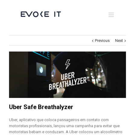
Museums
Brand Activation
×
Corporate
Previous
Next
All
Uber Safe Breathalyzer
Uber, aplicativo que coloca passageiros em contato com
motoristas profissionais, lançou uma campanha para evitar que
motoristas bebam e conduzam. A Uber colocou um alcoolímetro