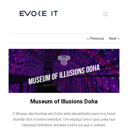
Museums
Brand Activation
×
Corporate
Previous
Next
All
Museum of Illusions Doha
O Museu das Ilusões em Doha está desenhado para nos fazer
duvidar dos nossos sentidos. Um espaço único que, pela sua
natureza interativa, encanta todos os que o visitam.