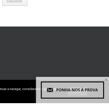
SUBSCREVER
×
inuar a navegar, consideramos que aceita a
OK
ra, Lote 27, Fração H1