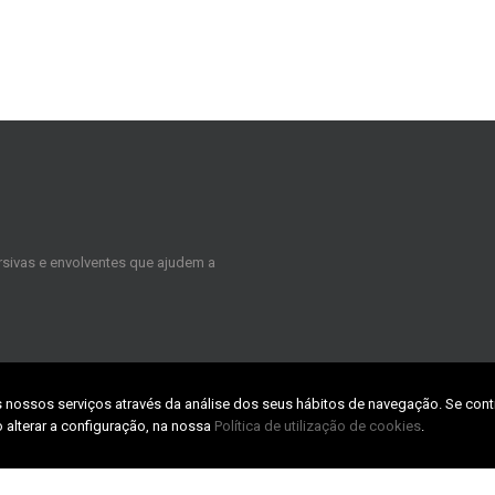
sivas e envolventes que ajudem a
s nossos serviços através da análise dos seus hábitos de navegação. Se cont
CONTACTS
 alterar a configuração, na nossa
Política de utilização de cookies
.
TABpark – Zona Industrial da Taboei
3800-055 Aveiro