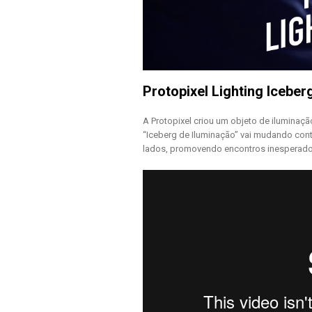
Protopixel Lighting Iceber
A Protopixel criou um objeto de iluminaçã
“Iceberg de Iluminação” vai mudando con
lados, promovendo encontros inesperado