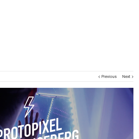
Museums
Brand Activation
Corporate
All
Previous
Next