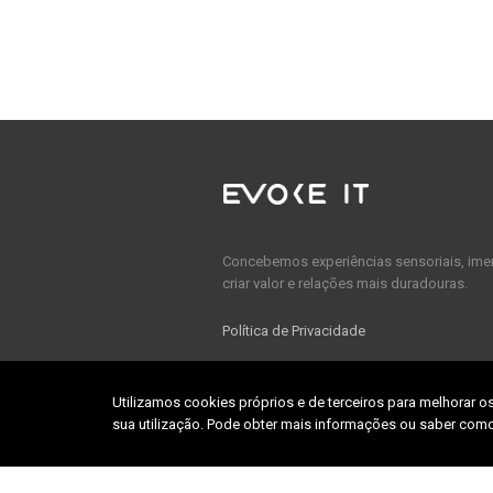
Concebemos experiências sensoriais, imer
criar valor e relações mais duradouras.
Política de Privacidade
Utilizamos cookies próprios e de terceiros para melhorar o
Home
sua utilização. Pode obter mais informações ou saber como
About us