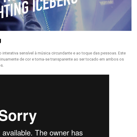
g
o interativa sensível à música circundante e ao toque das pessoas. Este
tinuamente de cor e torna-se transparente ao ser tocado em ambos os
s.