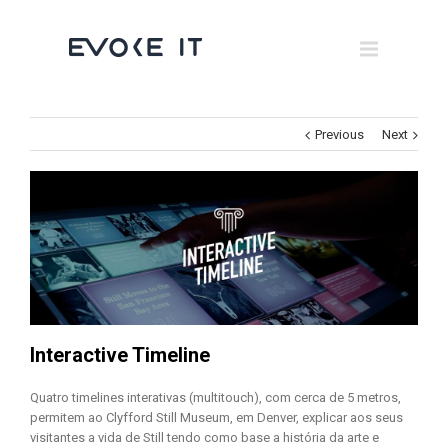
Museums
Brand Activation
×
Corporate
Previous
Next
All
Interactive Timeline
Quatro timelines interativas (multitouch), com cerca de 5 metros,
permitem ao Clyfford Still Museum, em Denver, explicar aos seus
visitantes a vida de Still tendo como base a história da arte e