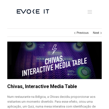
Museums
Brand Activation
×
Corporate
Previous
Next
All
Chivas, Interactive Media Table
Num restaurante na Bélgica, a Chivas decidiu proporcionar aos
visitantes um momento divertido. Para esse efeito, criou uma
aplicação, um Quiz, numa mesa interativa com identificação de