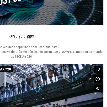
Just go bigger
ver umas sapatilhas com um ar futurista?
 parece vir do próximo século. Foi assim que a NOWHERE mostrou ao mundo
as NIKE Air 720.