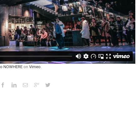
io NOWHERE
on
Vimeo
.