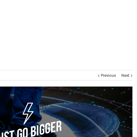
Museums
Brand Activation
Corporate
All
Previous
Next