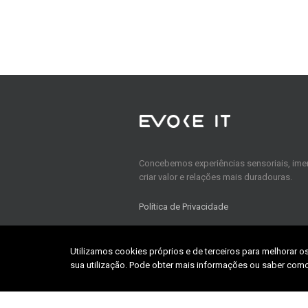
Concebemos experiências sensoriais, imer
criar valor e relações mais duradouras.
Política de Privacidade
Utilizamos cookies próprios e de terceiros para melhorar o
Home
sua utilização. Pode obter mais informações ou saber como
About us