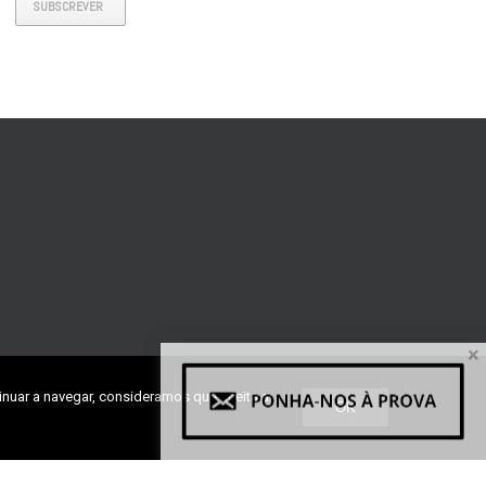
SUBSCREVER
×
inuar a navegar, consideramos que aceita a
OK
ra, Lote 27, Fração H1