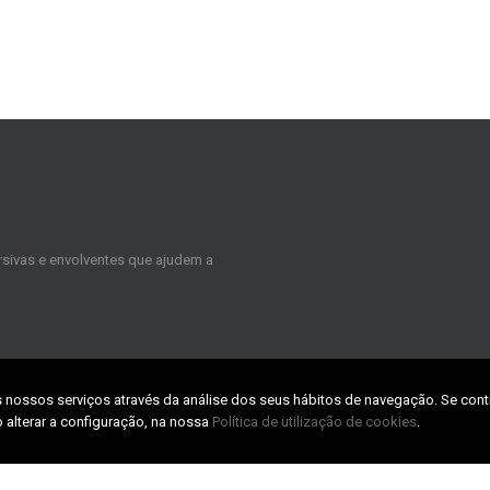
sivas e envolventes que ajudem a
s nossos serviços através da análise dos seus hábitos de navegação. Se cont
CONTACTS
 alterar a configuração, na nossa
Política de utilização de cookies
.
TABpark – Zona Industrial da Taboei
3800-055 Aveiro