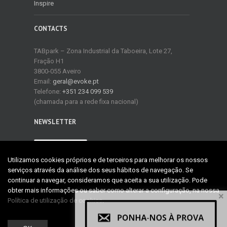
Inspire
CONTACTS
TABpark – Zona Industrial da Taboeira, Lote 27,
Fração H1
3800-055 Aveiro
Email:
geral@evoke.pt
Telefone:
+351 234 099 539
(chamada para a rede fixa nacional)
NEWSLETTER
NEWSLETTER
Utilizamos cookies próprios e de terceiros para melhorar os nossos
serviços através da análise dos seus hábitos de navegação. Se
continuar a navegar, consideramos que aceita a sua utilização. Pode
obter mais informações ou saber como alterar a configuração, na nossa
×
Política de utilização de cookies
.
Copyright 2015 EVOKE IT | Todos os direitos reservados