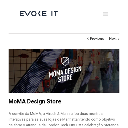
Museums
Brand Activation
×
Corporate
Previous
Next
All
MoMA Design Store
A convite da MoMA, a Hirsch & Mann criou duas montras
interativas para as suas lojas de Manhattan tendo como objetivo
celebrar o arranque da London Tech City. Esta celebração pretende