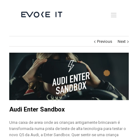
Museums
Brand Activation
×
Corporate
Previous
Next
All
Audi Enter Sandbox
Uma caixa de areia onde as crianças antigamente brincavam é
transformada numa pista de teste de alta tecnologia para testar o
novo Q5 da Audi, a Enter Sandbox. Quer sentir-se uma criança