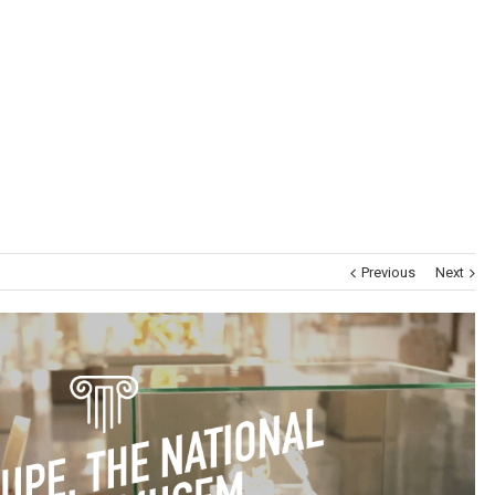
Museums
Brand Activation
Corporate
All
Previous
Next