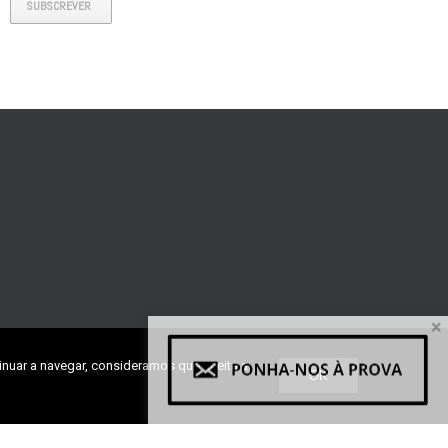
SUBSCREVER
×
inuar a navegar, consideramos que aceita a
OK
ra, Lote 27, Fração H1