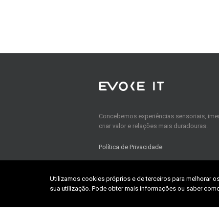
Concebemos experiências sensoriais, imer
criar valor e relações mais duradouras.
Política de Privacidade
Utilizamos cookies próprios e de terceiros para melhorar o
Home
sua utilização. Pode obter mais informações ou saber como
About us