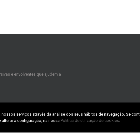
sivas e envolventes que ajudem a
s nossos serviços através da análise dos seus hábitos de navegação. Se cont
CONTACTS
 alterar a configuração, na nossa
Política de utilização de cookies
.
TABpark – Zona Industrial da Taboei
3800-055 Aveiro