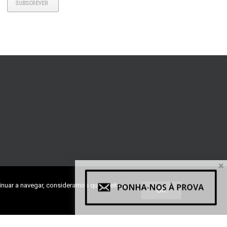
SUBSCREVER
×
inuar a navegar, consideramos que aceita a
OK
ra, Lote 27, Fração H1