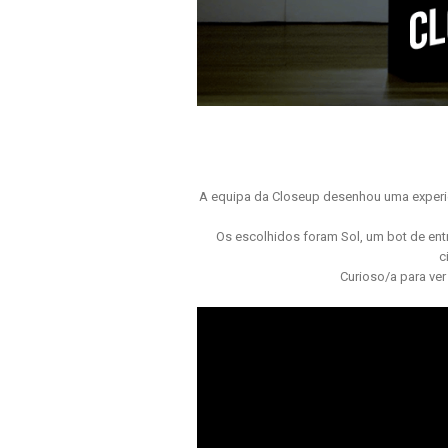
A equipa da Closeup desenhou uma experiê
Os escolhidos foram Sol, um bot de en
c
Curioso/a para ver