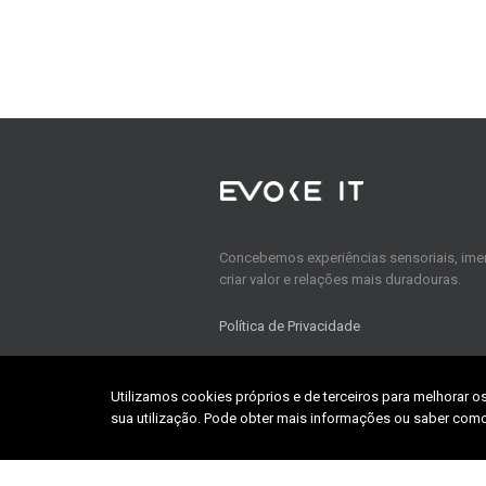
Concebemos experiências sensoriais, imer
criar valor e relações mais duradouras.
Política de Privacidade
Utilizamos cookies próprios e de terceiros para melhorar o
Home
sua utilização. Pode obter mais informações ou saber como
About us