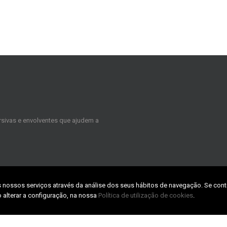
sivas e envolventes que ajudem a
s nossos serviços através da análise dos seus hábitos de navegação. Se cont
CONTACTS
 alterar a configuração, na nossa
Política de utilização de cookies
.
TABpark – Zona Industrial da Taboei
3800-055 Aveiro