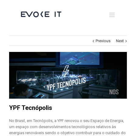
Museums
Brand Activation
×
Corporate
Previous
Next
All
YPF Tecnópolis
No Brasil, em Tecnópolis, a YPF renovou o seu Espaço de Energia,
um espaço com desenvolvimentos tecnológicos relativos às
energias renováveis sendo o objetivo contribuir para o cuidado do