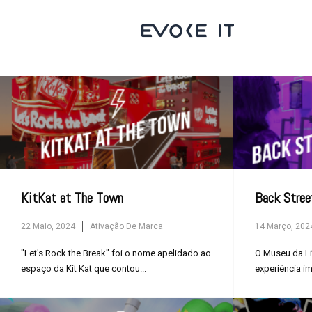
KitKat at The Town
Back Stree
22 Maio, 2024
Ativação De Marca
14 Março, 202
"Let's Rock the Break" foi o nome apelidado ao
O Museu da L
espaço da Kit Kat que contou...
experiência im