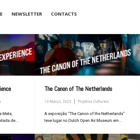
RE
NEWSLETTER
CONTACTS
×
ience
The Canon of The Netherlands
a
10 Março, 2023
Projetos Culturais
a Meta,
A exposição "The Canon of the Netherlands"
mitada de
teve lugar no Dutch Open Air Museum em...