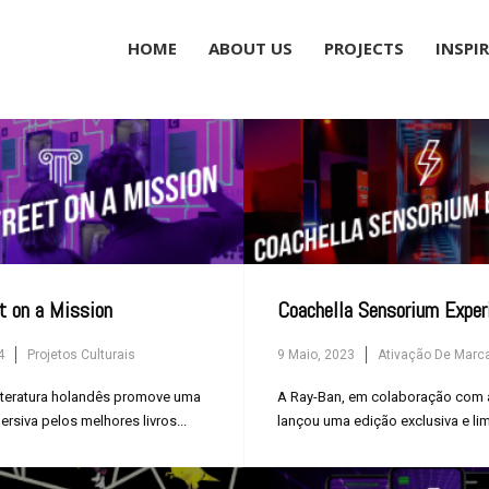
Museums
HOME
ABOUT US
PROJECTS
INSPI
Brand Activation
Corporate
All
t on a Mission
Coachella Sensorium Exper
4
Projetos Culturais
9 Maio, 2023
Ativação De Marc
iteratura holandês promove uma
A Ray-Ban, em colaboração com 
ersiva pelos melhores livros...
lançou uma edição exclusiva e li
uns...