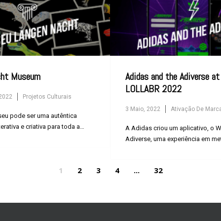
Adidas and the Adiverse at
cht Museum
LOLLABR 2022
2022
Projetos Culturais
3 Maio, 2022
Ativação De Marc
seu pode ser uma autêntica
erativa e criativa para toda a
A Adidas criou um aplicativo, o
Adiverse, uma experiência em me
1
2
3
4
...
32