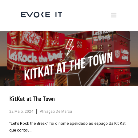
Museums
Brand Activation
×
Corporate
All
KitKat at The Town
22 Maio, 2024
Ativação De Marca
"Let's Rock the Break" foi o nome apelidado ao espaço da Kit Kat
que contou...