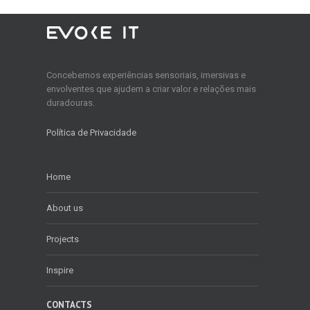
Concebemos experiências sensoriais, imersivas e
envolventes que ajudem a criar valor e relações mais
duradouras.
Política de Privacidade
Home
About us
Projects
Inspire
CONTACTS