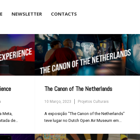
RE
NEWSLETTER
CONTACTS
×
ience
The Canon of The Netherlands
a
10 Março, 2023
Projetos Culturais
a Meta,
A exposição "The Canon of the Netherlands"
mitada de
teve lugar no Dutch Open Air Museum em...