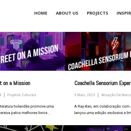
Museums
HOME
ABOUT US
PROJECTS
INSPI
Brand Activation
Corporate
All
t on a Mission
Coachella Sensorium Exper
4
Projetos Culturais
9 Maio, 2023
Ativação De Marc
iteratura holandês promove uma
A Ray-Ban, em colaboração com 
ersiva pelos melhores livros...
lançou uma edição exclusiva e li
uns...