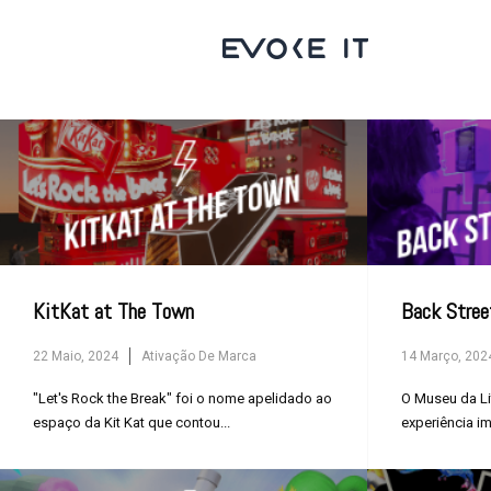
KitKat at The Town
Back Stree
22 Maio, 2024
Ativação De Marca
14 Março, 202
"Let's Rock the Break" foi o nome apelidado ao
O Museu da L
espaço da Kit Kat que contou...
experiência im