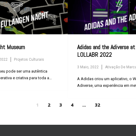
Adidas and the Adiverse at
cht Museum
LOLLABR 2022
2022
Projetos Culturais
3 Maio, 2022
Ativação De Marc
seu pode ser uma autêntica
erativa e criativa para toda a
A Adidas criou um aplicativo, o
Adiverse, uma experiência em me
1
2
3
4
...
32