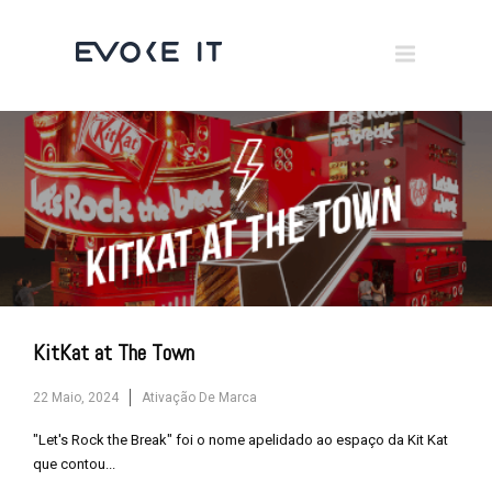
Museums
Brand Activation
×
Corporate
All
KitKat at The Town
22 Maio, 2024
Ativação De Marca
"Let's Rock the Break" foi o nome apelidado ao espaço da Kit Kat
que contou...