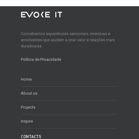
Concebemos experiências sensoriais, imersivas e
envolventes que ajudem a criar valor e relações mais
duradouras.
Política de Privacidade
Home
About us
Projects
Inspire
CONTACTS