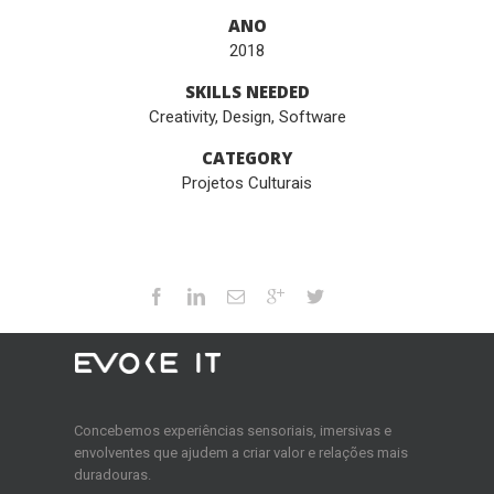
ANO
2018
SKILLS NEEDED
Creativity
,
Design
,
Software
CATEGORY
Projetos Culturais
Concebemos experiências sensoriais, imersivas e
envolventes que ajudem a criar valor e relações mais
duradouras.