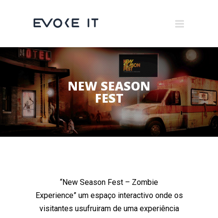
Museums
Brand Activation
×
Corporate
NEW SEASON
All
FEST
“New Season Fest – Zombie
Experience” um espaço interactivo onde os
visitantes usufruiram de uma experiência