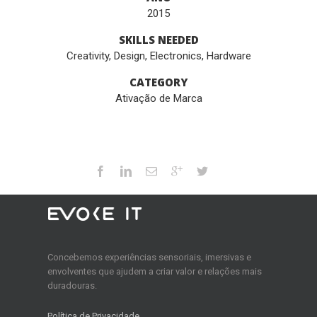
2015
SKILLS NEEDED
Creativity
,
Design
,
Electronics
,
Hardware
CATEGORY
Ativação de Marca
Concebemos experiências sensoriais, imersivas e
envolventes que ajudem a criar valor e relações mais
duradouras.
Política de Privacidade