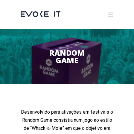
Museums
Brand Activation
×
Corporate
RANDOM
All
GAME
Desenvolvido para ativações em festivais o
Random Game consistia num jogo ao estilo
de “Whack-a-Mole” em que o objetivo era