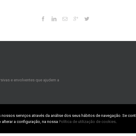
sivas e envolventes que ajudem a
s nossos serviços através da análise dos seus hábitos de navegação. Se cont
 alterar a configuração, na nossa
Política de utilização de cookies
.
CONTACTS