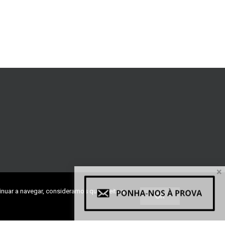
×
inuar a navegar, consideramos que aceita a
OK