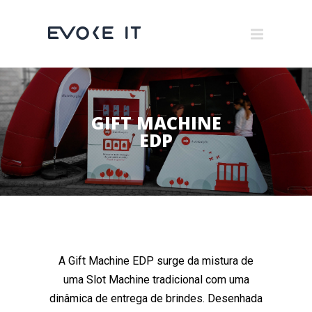
Museums
Brand Activation
×
Corporate
GIFT MACHINE
All
EDP
A Gift Machine EDP surge da mistura de
uma Slot Machine tradicional com uma
dinâmica de entrega de brindes. Desenhada