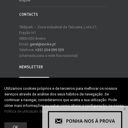
Inspire
CONTACTS
TABpark – Zona Industrial da Taboeira, Lote 27,
Fração H1
3800-055 Aveiro
Email:
geral@evoke.pt
Telefone:
+351 234 099 539
(chamada para a rede fixa nacional)
NEWSLETTER
NEWSLETTER
Utilizamos cookies próprios e de terceiros para melhorar os nossos
serviços através da análise dos seus hábitos de navegação. Se
continuar a navegar, consideramos que aceita a sua utilização. Pode
obter mais informações ou saber como alterar a configuração, na nossa
×
Política de utilização de cookies
.
Copyright 2015 EVOKE IT | Todos os direitos reservados
OK