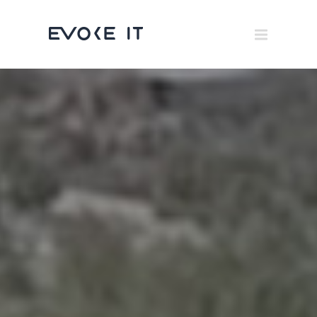
Museums
Brand Activation
×
Corporate
All