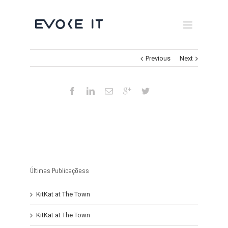
Museums
Brand Activation
Previous
Next
×
Corporate
All
Últimas Publicaçõess
KitKat at The Town
KitKat at The Town