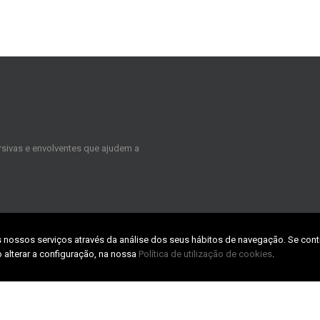
sivas e envolventes que ajudem a
s nossos serviços através da análise dos seus hábitos de navegação. Se cont
CONTACTS
 alterar a configuração, na nossa
Política de utilização de cookies
.
TABpark – Zona Industrial da Taboei
3800-055 Aveiro
Email:
geral@evoke.pt