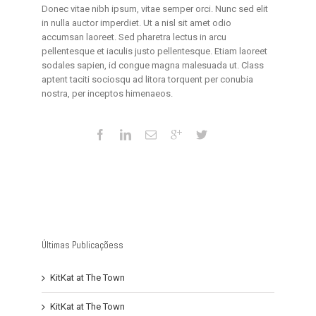
Donec vitae nibh ipsum, vitae semper orci. Nunc sed elit
in nulla auctor imperdiet. Ut a nisl sit amet odio
accumsan laoreet. Sed pharetra lectus in arcu
pellentesque et iaculis justo pellentesque. Etiam laoreet
sodales sapien, id congue magna malesuada ut. Class
aptent taciti sociosqu ad litora torquent per conubia
nostra, per inceptos himenaeos.
Últimas Publicaçõess
KitKat at The Town
KitKat at The Town