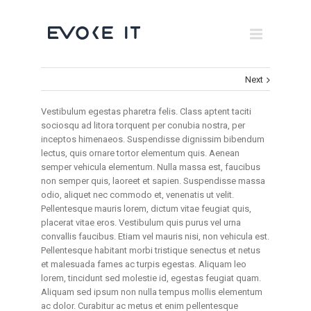
Museums
Brand Activation
Next
×
Corporate
Vestibulum egestas pharetra felis. Class aptent taciti
All
sociosqu ad litora torquent per conubia nostra, per
inceptos himenaeos. Suspendisse dignissim bibendum
lectus, quis ornare tortor elementum quis. Aenean
semper vehicula elementum. Nulla massa est, faucibus
non semper quis, laoreet et sapien. Suspendisse massa
odio, aliquet nec commodo et, venenatis ut velit.
Pellentesque mauris lorem, dictum vitae feugiat quis,
placerat vitae eros. Vestibulum quis purus vel urna
convallis faucibus. Etiam vel mauris nisi, non vehicula est.
Pellentesque habitant morbi tristique senectus et netus
et malesuada fames ac turpis egestas. Aliquam leo
lorem, tincidunt sed molestie id, egestas feugiat quam.
Aliquam sed ipsum non nulla tempus mollis elementum
ac dolor. Curabitur ac metus et enim pellentesque